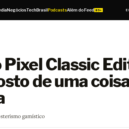
edia
Negócios
Tech
Brasil
Podcasts
Além do Feed
E
Pixel Classic Edi
osto de uma cois
a
psterismo gamístico