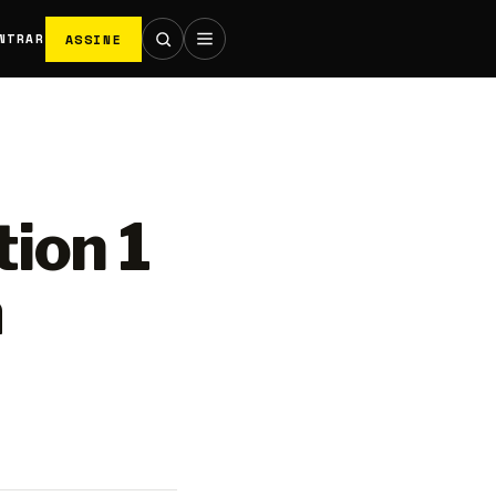
ASSINE
NTRAR
tion 1
a