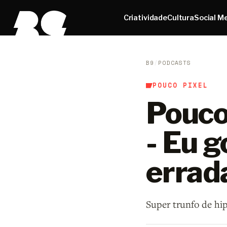
Criatividade
Cultura
Social M
B9
/
PODCASTS
POUCO PIXEL
Pouco 
- Eu g
errad
Super trunfo de hi