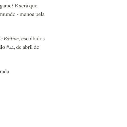
 game? E será que
o mundo - menos pela
ic Edition
, escolhidos
io #41
, de abril de
rada