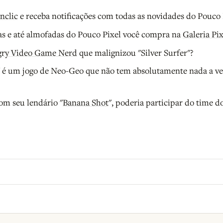
nclic
e receba notificações com todas as novidades do Pouco 
as e até almofadas do Pouco Pixel você compra na
Galeria Pi
ry Video Game Nerd
que malignizou "Silver Surfer"?
" é um jogo de Neo-Geo que não tem absolutamente nada a v
om seu lendário "
Banana Shot
", poderia participar do time d
o B9.
Crie sua conta grátis
para participar.