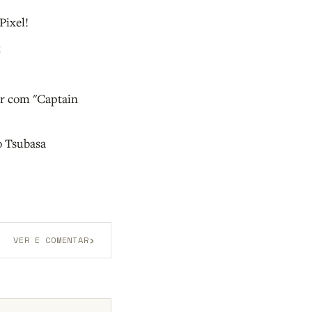
Pixel!
x
er com "Captain
o Tsubasa
›
VER E COMENTAR