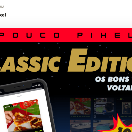
SA
xel