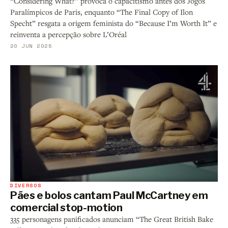
“Considering What?” provoca o capacitismo antes dos Jogos
Paralímpicos de Paris, enquanto “The Final Copy of Ilon
Specht” resgata a origem feminista do “Because I’m Worth It” e
reinventa a percepção sobre L’Oréal
20 JUN 2025
DIVERSOS
Pães e bolos cantam Paul McCartney em
comercial stop-motion
335 personagens panificados anunciam “The Great British Bake