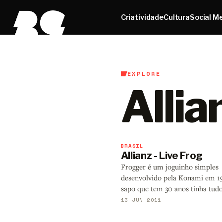
Criatividade
Cultura
Social M
EXPLORE
Allia
BRASIL
Allianz - Live Frog
Frogger é um joguinho simples
desenvolvido pela Konami em 1
sapo que tem 30 anos tinha tud
13 JUN 2011