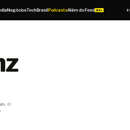
edia
Negócios
Tech
Brasil
Podcasts
Além do Feed
E
nz
981. O
o