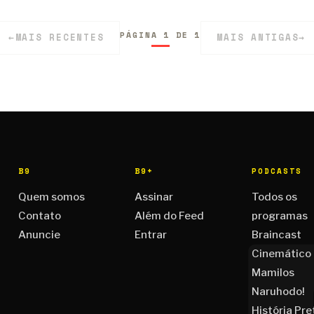
PÁGINA 1 DE 1
←
MAIS RECENTES
MAIS ANTIGAS
→
B9
B9+
PODCASTS
Quem somos
Assinar
Todos os
Contato
Além do Feed
programas
Anuncie
Entrar
Braincast
Cinemático
Mamilos
Naruhodo!
História Pre