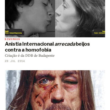
DIVERSOS
Anistia Internacional
arrecada
beijos
contra a homofobia
Criação é da DDB de Budapeste
28 JUL 2014