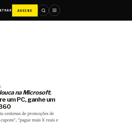
ASSINE
NTRAR
S
louca na Microsoft
:
e um PC, ganhe um
 360
viu centenas de promoções de
 cupons", "pague mais X reais e