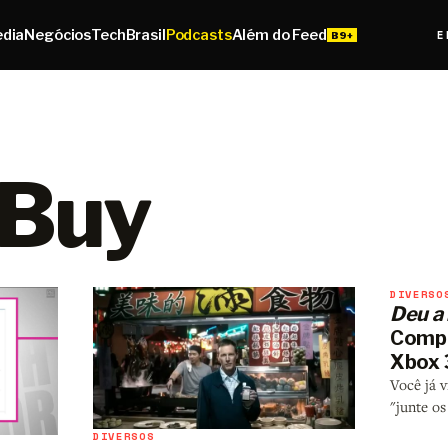
edia
Negócios
Tech
Brasil
Podcasts
Além do Feed
E
 Buy
DIVERSO
Deu a 
Compr
Xbox
Você já 
"junte os
DIVERSOS