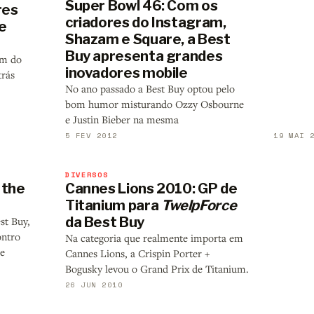
Super Bowl 46: Com os
res
criadores do Instagram,
de
Shazam e Square, a Best
Buy apresenta grandes
am do
inovadores mobile
trás
No ano passado a Best Buy optou pelo
bom humor misturando Ozzy Osbourne
e Justin Bieber na mesma
5 FEV 2012
19 MAI 
DIVERSOS
 the
Cannes Lions 2010: GP de
Titanium para
TwelpForce
da Best Buy
st Buy,
ontro
Na categoria que realmente importa em
e
Cannes Lions, a Crispin Porter +
Bogusky levou o Grand Prix de Titanium.
26 JUN 2010