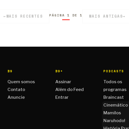
PÁGINA 1 DE 1
←
MAIS RECENTES
MAIS ANTIGAS
→
B9
B9+
PODCASTS
Quem somos
Assinar
Todos os
Contato
Além do Feed
programas
Anuncie
Entrar
Braincast
Cinemático
Mamilos
Naruhodo!
História Pre