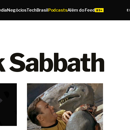
edia
Negócios
Tech
Brasil
Podcasts
Além do Feed
E
k Sabbath