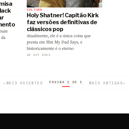
amisa
CULTURA
lack
Holy Shatner! Capitão Kirk
ar
faz versões definitivas de
imento
clássicos pop
álbum
Atualmente, ele é a única coisa que
 da
presta em Shit My Dad Says, e
historicamente é o eterno
24 OUT 2011
PÁGINA 1 DE 1
←
MAIS RECENTES
MAIS ANTIGAS
→