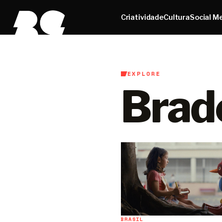
Criatividade
Cultura
Social M
EXPLORE
Brad
BRASIL