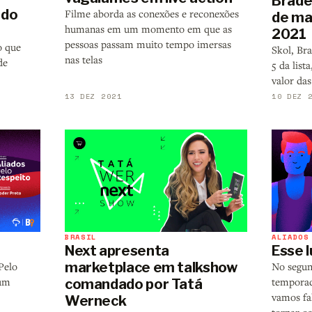
Brade
 do
Filme aborda as conexões e reconexões
de ma
humanas em um momento em que as
2021
pessoas passam muito tempo imersas
o que
Skol, Br
nas telas
de
5 da list
valor das
13 DEZ 2021
10 DEZ 
BRASIL
ALIADOS
Next apresenta
Esse 
marketplace em talkshow
Pelo
No segun
 um
temporad
comandado por Tatá
vamos fa
Werneck