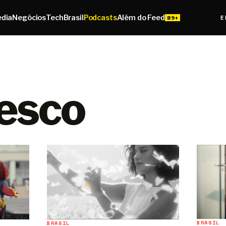
edia
Negócios
Tech
Brasil
Podcasts
Além do Feed
E
esco
BRASIL
BRASIL