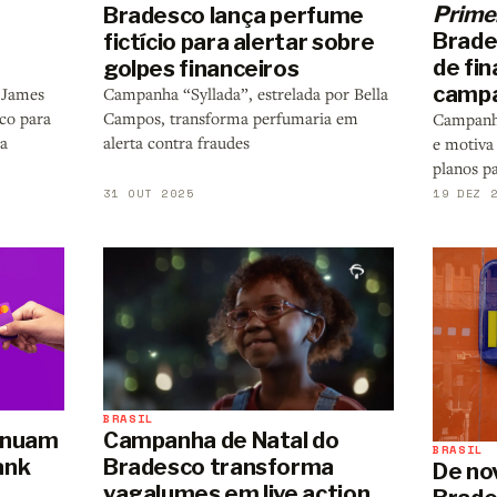
Prime
Bradesco lança perfume
Brade
fictício para alertar sobre
de fin
golpes financeiros
campa
Campanha “Syllada”, estrelada por Bella
 James
Campos, transforma perfumaria em
co para
Campanha
alerta contra fraudes
a
e motiva
planos p
31 OUT 2025
19 DEZ 
BRASIL
tinuam
Campanha de Natal do
BRASIL
ank
Bradesco transforma
De nov
vagalumes em live action