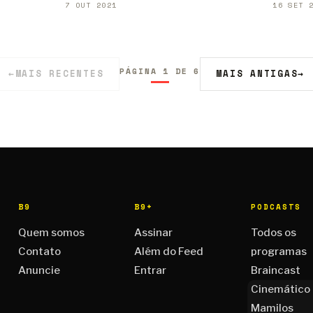
7 OUT 2021
16 SET 
PÁGINA 1 DE 6
←
MAIS RECENTES
MAIS ANTIGAS
→
B9
B9+
PODCASTS
Quem somos
Assinar
Todos os
Contato
Além do Feed
programas
Anuncie
Entrar
Braincast
Cinemático
Mamilos