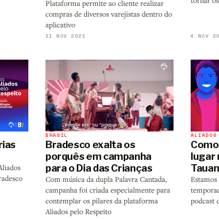
tornar o
Plataforma permite ao cliente realizar
compras de diversos varejistas dentro do
aplicativo
11 NOV 2021
4 NOV 2
BRASIL
ALIADOS
rias
Bradesco exalta os
Como 
porquês em campanha
lugar
para o Dia das Crianças
Taua
Aliados
radesco
Com música da dupla Palavra Cantada,
Estamos 
campanha foi criada especialmente para
temporad
contemplar os pilares da plataforma
podcast 
Aliados pelo Respeito