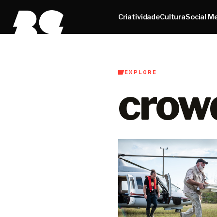
Criatividade
Cultura
Social M
EXPLORE
crow