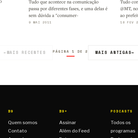
o
Tudo que acontece na comunicação
Tudo co
passa por diferentes fases, e uma delas é
@MT, no 
sem dúvida a "consumer-
ao prefei
9 MAI 2011
18 FEV 
PÁGINA 1 DE 2
←
MAIS RECENTES
MAIS ANTIGAS
→
B9
B9+
PODCASTS
Quem somos
Assinar
Todos os
Contato
Além do Feed
programas