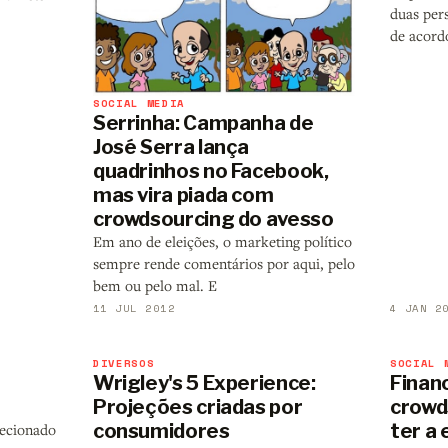
duas pers
de acord
SOCIAL MEDIA
Serrinha: Campanha de
José Serra lança
quadrinhos no Facebook,
mas vira piada com
crowdsourcing do avesso
Em ano de eleições, o marketing político
sempre rende comentários por aqui, pelo
bem ou pelo mal. E
11 JUL 2012
4 JAN 2
DIVERSOS
SOCIAL 
Wrigley's 5 Experience:
Finan
Projeções criadas por
crowd
consumidores
ter a
elecionado