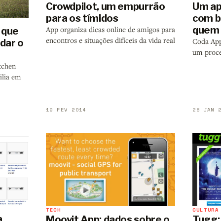
Crowdpilot, um empurrão
Um ap
para os tímidos
com bl
quem 
App organiza dicas online de amigos para
 que
encontros e situações difíceis da vida real
Coda App
dar o
um proce
tchen
ilia em
19 FEV 2014
28 JAN 
TECH
CULTURA
a
Moovit App: dados sobre o
Tugg: