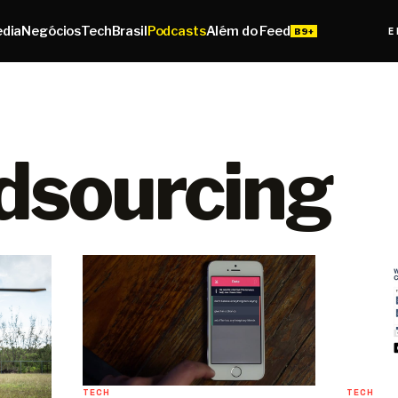
edia
Negócios
Tech
Brasil
Podcasts
Além do Feed
E
dsourcing
TECH
TECH