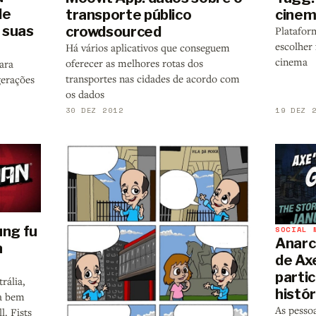
de
transporte público
cine
 suas
crowdsourced
Platafor
escolher 
Há vários aplicativos que conseguem
cinema
oferecer as melhores rotas dos
ara
transportes nas cidades de acordo com
gerações
os dados
30 DEZ 2012
19 DEZ 
ung fu
SOCIAL 
Anarc
a
de Axe
parti
rália,
histór
a bem
As pesso
l. Fists