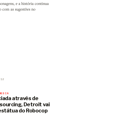
onagens, e a história continua
o com as sugestões no
012
MEDIA
ciada através de
sourcing, Detroit vai
 estátua do Robocop