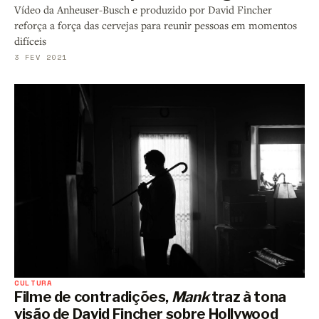
Vídeo da Anheuser-Busch e produzido por David Fincher
reforça a força das cervejas para reunir pessoas em momentos
difíceis
3 FEV 2021
CULTURA
Filme de contradições,
Mank
traz à tona
visão de David Fincher sobre Hollywood