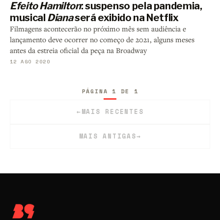
Efeito Hamilton
: suspenso pela pandemia,
musical
Diana
será exibido na Netflix
Filmagens acontecerão no próximo mês sem audiência e
lançamento deve ocorrer no começo de 2021, alguns meses
antes da estreia oficial da peça na Broadway
12 AGO 2020
PÁGINA 1 DE 1
←
MAIS RECENTES
MAIS ANTIGAS
→