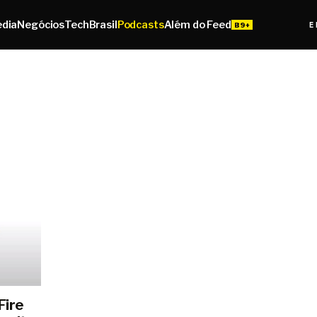
edia
Negócios
Tech
Brasil
Podcasts
Além do Feed
E
Fire