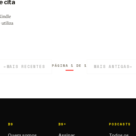
 cita
Kindle
 utiliza
PÁGINA 1 DE 1
←
MAIS RECENTES
MAIS ANTIGAS
→
B9
B9+
PODCASTS
Quem somos
Assinar
Todos os