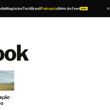
edia
Negócios
Tech
Brasil
Podcasts
Além do Feed
E
ook
ação
do