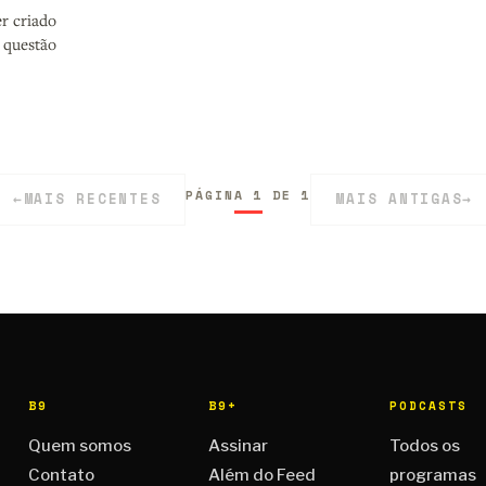
r criado
 questão
PÁGINA 1 DE 1
←
MAIS RECENTES
MAIS ANTIGAS
→
B9
B9+
PODCASTS
Quem somos
Assinar
Todos os
Contato
Além do Feed
programas