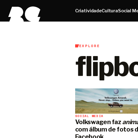
Criatividade
Cultura
Social M
EXPLORE
flipb
SOCIAL MEDIA
Volkswagen faz
anim
com álbum de fotos 
Facebook