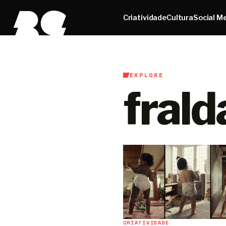
Criatividade
Cultura
Social M
EXPLORE
frald
CRIATIVIDADE