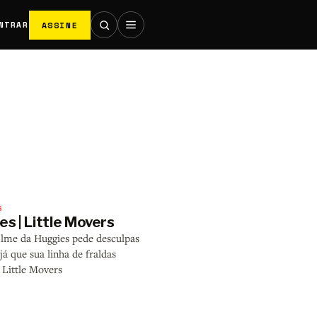
ASSINE
NTRAR
S
s | Little Movers
ilme da Huggies pede desculpas
 já que sua linha de fraldas
Little Movers