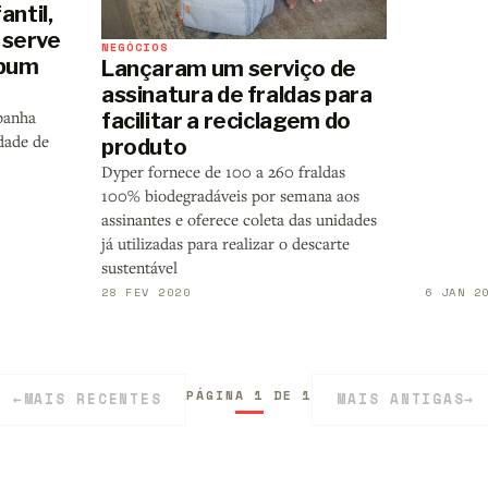
antil,
 serve
NEGÓCIOS
mbum
Lançaram um serviço de
assinatura de fraldas para
panha
facilitar a reciclagem do
dade de
produto
Dyper fornece de 100 a 260 fraldas
100% biodegradáveis por semana aos
assinantes e oferece coleta das unidades
já utilizadas para realizar o descarte
sustentável
28 FEV 2020
6 JAN 2
PÁGINA 1 DE 1
←
MAIS RECENTES
MAIS ANTIGAS
→