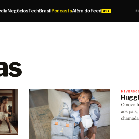
edia
Negócios
Tech
Brasil
Podcasts
Além do Feed
E
as
DIVERSO
Huggie
O novo f
aos pais,
chamada 