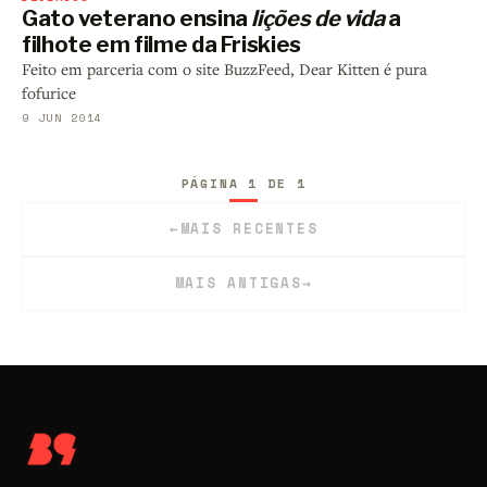
Gato veterano ensina
lições de vida
a
filhote em filme da Friskies
Feito em parceria com o site BuzzFeed, Dear Kitten é pura
fofurice
9 JUN 2014
PÁGINA 1 DE 1
←
MAIS RECENTES
MAIS ANTIGAS
→