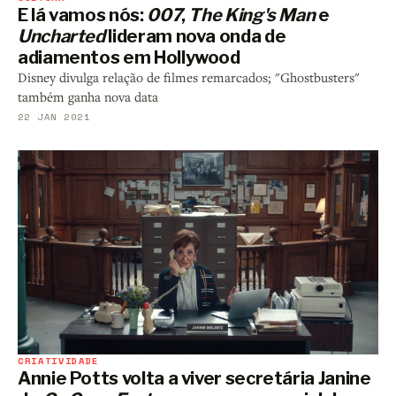
E lá vamos nós:
007
,
The King's Man
e
Uncharted
lideram nova onda de
adiamentos em Hollywood
Disney divulga relação de filmes remarcados; "Ghostbusters"
também ganha nova data
22 JAN 2021
CRIATIVIDADE
Annie Potts volta a viver secretária Janine