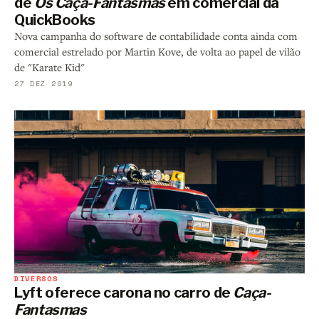
de
Os Caça-Fantasmas
em comercial da
QuickBooks
Nova campanha do software de contabilidade conta ainda com
comercial estrelado por Martin Kove, de volta ao papel de vilão
de "Karate Kid"
27 DEZ 2019
DIVERSOS
Lyft oferece carona no carro de
Caça-
Fantasmas