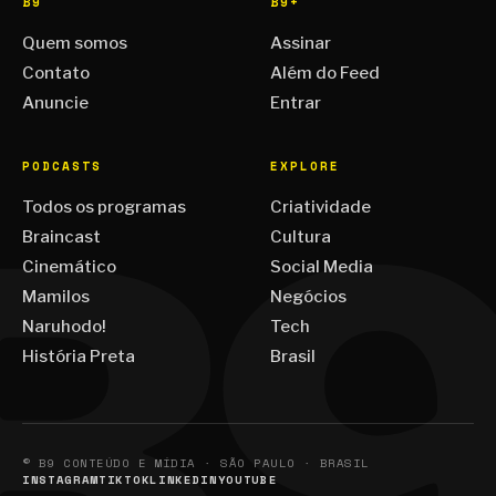
B9
B9+
Quem somos
Assinar
Contato
Além do Feed
Anuncie
Entrar
PODCASTS
EXPLORE
Todos os programas
Criatividade
Braincast
Cultura
Cinemático
Social Media
Mamilos
Negócios
Naruhodo!
Tech
História Preta
Brasil
© B9 CONTEÚDO E MÍDIA · SÃO PAULO · BRASIL
INSTAGRAM
TIKTOK
LINKEDIN
YOUTUBE