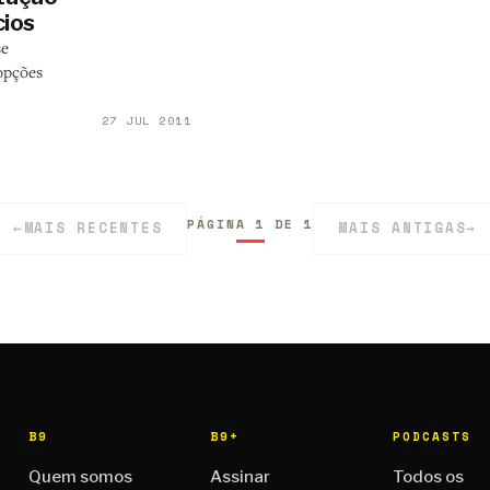
cios
se
opções
27 JUL 2011
PÁGINA 1 DE 1
←
MAIS RECENTES
MAIS ANTIGAS
→
B9
B9+
PODCASTS
Quem somos
Assinar
Todos os