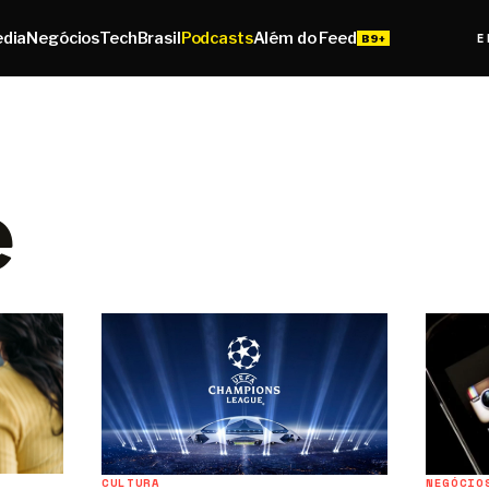
edia
Negócios
Tech
Brasil
Podcasts
Além do Feed
E
e
CULTURA
NEGÓCIO