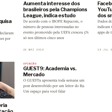
Aumenta interesse dos
Faceb
brasileiros pela Champions
YouTu
League, indica estudo
dos s
quisa
De acordo com o IBOPE Repucom, o
Dados d
número de pessoas interessadas no
indicam 
evento promovido pela UEFA cresceu 5%
apps de t
declaram
só nos últimos cinco anos
zes por
24 MAI 2018
18 JUL 
OPINIÃO
GUEST9: Academia vs.
Mercado
O GUEST9 apresenta toda semana um
post desenvolvido por um leitor do B9.
Um espaço para você falar
ria
tação