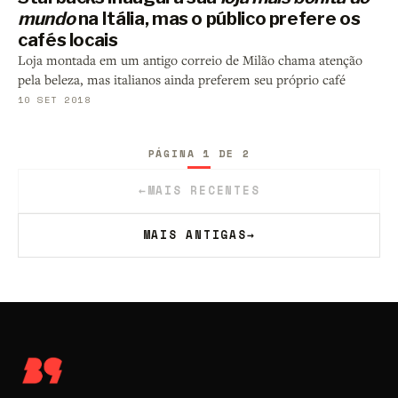
mundo
na Itália, mas o público prefere os
cafés locais
Loja montada em um antigo correio de Milão chama atenção
pela beleza, mas italianos ainda preferem seu próprio café
10 SET 2018
PÁGINA 1 DE 2
←
MAIS RECENTES
MAIS ANTIGAS
→