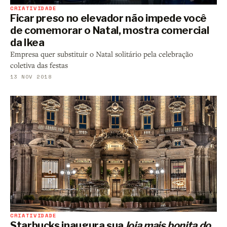
CRIATIVIDADE
Ficar preso no elevador não impede você
de comemorar o Natal, mostra comercial
da Ikea
Empresa quer substituir o Natal solitário pela celebração
coletiva das festas
13 NOV 2018
CRIATIVIDADE
Starbucks inaugura sua
loja mais bonita do