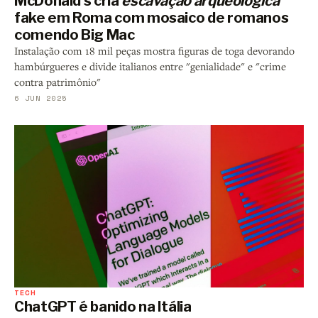
McDonald's cria
escavação arqueológica
fake em Roma com mosaico de romanos
comendo Big Mac
Instalação com 18 mil peças mostra figuras de toga devorando
hambúrgueres e divide italianos entre "genialidade" e "crime
contra patrimônio"
6 JUN 2025
TECH
ChatGPT é banido na Itália