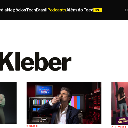
edia
Negócios
Tech
Brasil
Podcasts
Além do Feed
E
 Kleber
BRASIL
CULTURA