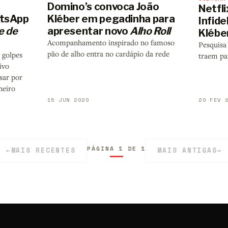
Domino’s convoca João
Netfl
atsApp
Kléber em pegadinha para
Infid
e de
apresentar novo
Alho Roll
Klébe
Acompanhamento inspirado no famoso
Pesquisa
pão de alho entra no cardápio da rede
e golpes
traem pa
ivo
sar por
heiro
15 JUN 2020
20 FEV 
PÁGINA 1 DE 1
←
MAIS RECENTES
MAIS ANTIGAS
→