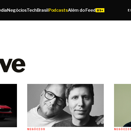
edia
Negócios
Tech
Brasil
Podcasts
Além do Feed
E
ive
NEGÓCIOS
NEGÓCIO