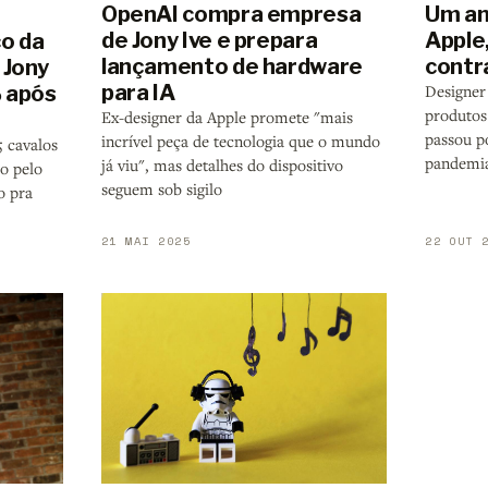
OpenAI compra empresa
Um an
de Jony Ive e prepara
Apple,
co da
lançamento de hardware
contr
 Jony
para IA
% após
Designer
produtos
Ex-designer da Apple promete "mais
passou p
incrível peça de tecnologia que o mundo
5 cavalos
pandemi
já viu", mas detalhes do dispositivo
do pelo
seguem sob sigilo
o pra
21 MAI 2025
22 OUT 