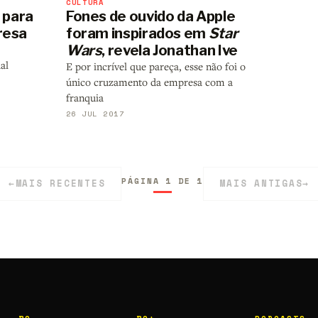
CULTURA
e para
Fones de ouvido da Apple
resa
foram inspirados em
Star
Wars
, revela Jonathan Ive
al
E por incrível que pareça, esse não foi o
único cruzamento da empresa com a
franquia
26 JUL 2017
PÁGINA 1 DE 1
←
MAIS RECENTES
MAIS ANTIGAS
→