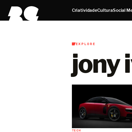
Criatividade
Cultura
Social M
EXPLORE
jony 
TECH