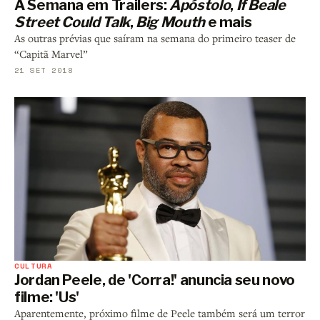
A Semana em Trailers:
Apóstolo
,
If Beale
Street Could Talk
,
Big Mouth
e mais
As outras prévias que saíram na semana do primeiro teaser de
“Capitã Marvel”
21 SET 2018
CULTURA
Jordan Peele, de 'Corra!' anuncia seu novo
filme: 'Us'
Aparentemente, próximo filme de Peele também será um terror