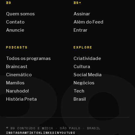
B9
B9+
Quem somos
Assinar
Contato
Além do Feed
Anuncie
Entrar
PODCASTS
EXPLORE
Todos os programas
Criatividade
Braincast
Cultura
Cinemático
Social Media
Mamilos
Negócios
Naruhodo!
Tech
História Preta
Brasil
© B9 CONTEÚDO E MÍDIA · SÃO PAULO · BRASIL
INSTAGRAM
TIKTOK
LINKEDIN
YOUTUBE