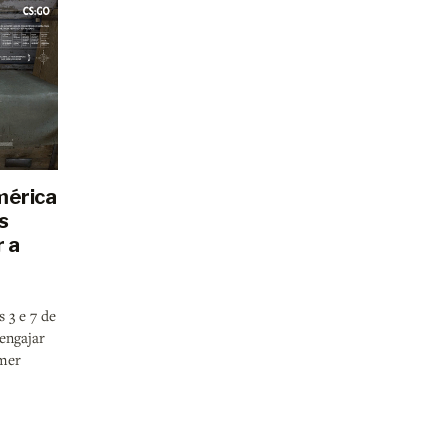
mérica
s
r a
s 3 e 7 de
engajar
mer