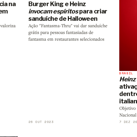
cia na
Burger King e Heinz
 em
invocam espíritos
para criar
sanduíche de Halloween
valoriza
Ação "Fantasma-Thru" vai dar sanduíche
grátis para pessoas fantasiadas de
fantasma em restaurantes selecionados
BRASIL
Heinz
ativa
dentro
itali
Objetivo
Nacional
26 OUT 2023
7 DEZ 2