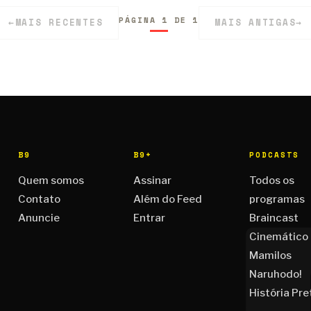
PÁGINA 1 DE 1
←
MAIS RECENTES
MAIS ANTIGAS
→
B9
B9+
PODCASTS
Quem somos
Assinar
Todos os
Contato
Além do Feed
programas
Anuncie
Entrar
Braincast
Cinemático
Mamilos
Naruhodo!
História Pre