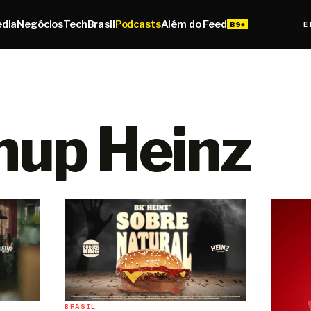
edia
Negócios
Tech
Brasil
Podcasts
Além do Feed
E
hup Heinz
BRASIL