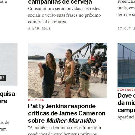
campanhas de cerveja
Preencha
as a
úteis, em
Consumidora serão ouvidas nas redes
lero de 
sociais e verão suas frases no próximo
comercial da marca
8 MAR 2018
27 OUT 
DIVERSO
squisa
Dove 
bre
CULTURA
da mí
Patty Jenkins responde
camp
críticas de James Cameron
Aparênci
sobre
Mulher-Maravilha
as de
“A audiência feminina desse filme têm
eram
condições de escolher seus próprios