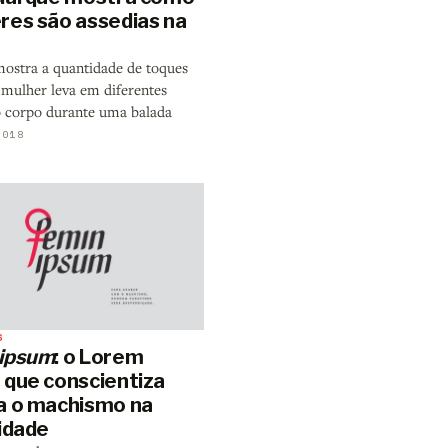
res são assedias na
mostra a quantidade de toques
mulher leva em diferentes
o corpo durante uma balada
2018
S
ipsum
: o Lorem
 que conscientiza
a o machismo na
cidade