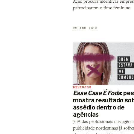
Ação procura incentivar empres
patrocinarem o time feminino
25 ABR 2018
DIVERSOS
Esse Case É Foda
: pe
mostra resultado so
assédio dentro de
agências
71% das profissionais das agênci
publicidade nordestinas já sofr