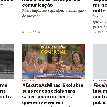
comunicação
mulhe
dem
noite
Filme impactante questiona o status quo
do mercado
Vestido 
que uma 
partes d
8 JUN 2018
14 MAI 
CRIATIVIDADE
DIVERSO
#EscutaAsMinas: Skol abre
Femin
time
suas redes sociais para
Ipsum
ans
saber como mulheres
contr
contra
querem se ver em
publi