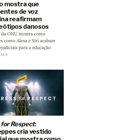
o mostra que
tentes de voz
ina reafirmam
eótipos danosos
io da ONU mostra como
tes como Alexa e Siri acabam
ejudiciais para a educação
2019
 for Respect
:
ppes cria vestido
ial que mostra como