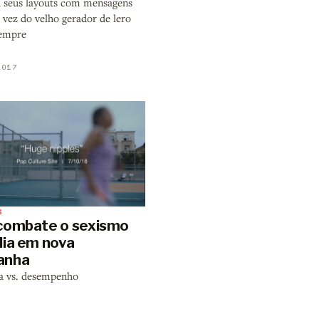
 seus layouts com mensagens
 vez do velho gerador de lero
sempre
2017
S
combate o sexismo
dia em nova
anha
a vs. desempenho