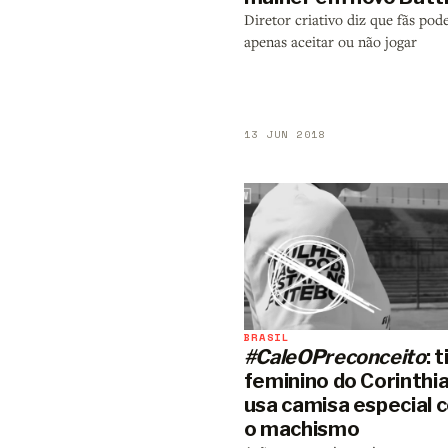
Diretor criativo diz que fãs po
apenas aceitar ou não jogar
13 JUN 2018
BRASIL
#CaleOPreconceito
: 
feminino do Corinthi
usa camisa especial 
o machismo