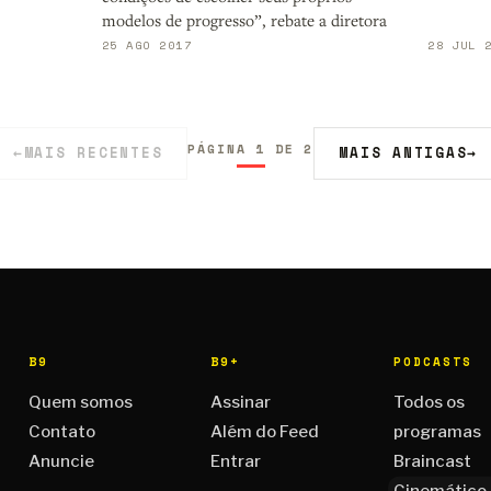
modelos de progresso”, rebate a diretora
25 AGO 2017
28 JUL 
PÁGINA 1 DE 2
←
MAIS RECENTES
MAIS ANTIGAS
→
B9
B9+
PODCASTS
Quem somos
Assinar
Todos os
Contato
Além do Feed
programas
Anuncie
Entrar
Braincast
Cinemático