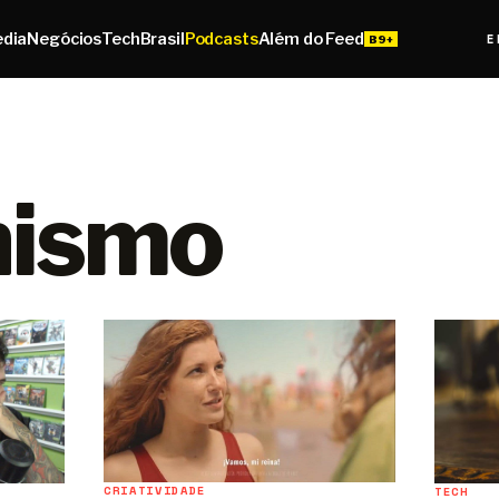
edia
Negócios
Tech
Brasil
Podcasts
Além do Feed
E
ismo
CRIATIVIDADE
TECH