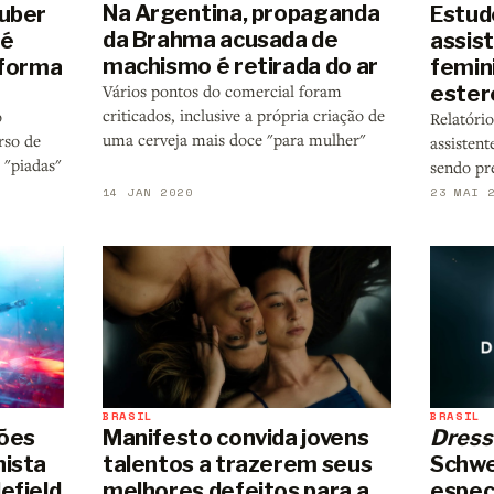
Na Argentina, propaganda
tuber
Estud
da Brahma acusada de
 é
assis
machismo é retirada do ar
aforma
femin
Vários pontos do comercial foram
ester
criticados, inclusive a própria criação de
o
Relatór
uma cerveja mais doce "para mulher"
rso de
assisten
 "piadas"
sendo pr
14 JAN 2020
23 MAI 
BRASIL
BRASIL
Manifesto convida jovens
ões
Dress
talentos a trazerem seus
nista
Schwe
melhores defeitos para a
efield
espec