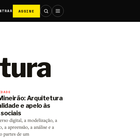
ASSINE
NTRAR
ltura
IDADE
Mineirão: Arquitetura
lidade e apelo às
sociais
rso digital, a modelização, a
, a apreensão, a análise e a
ão partes de um