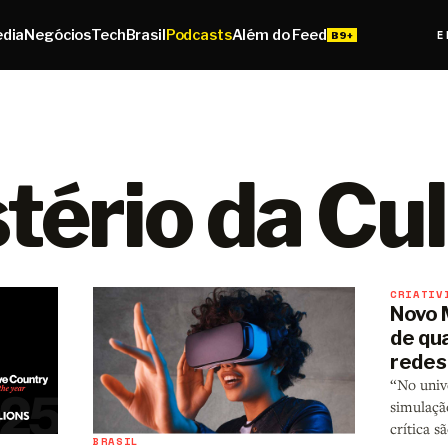
edia
Negócios
Tech
Brasil
Podcasts
Além do Feed
E
tério da Cu
CRIATIV
Novo 
de qua
redes 
“No unive
simulação
crítica s
BRASIL