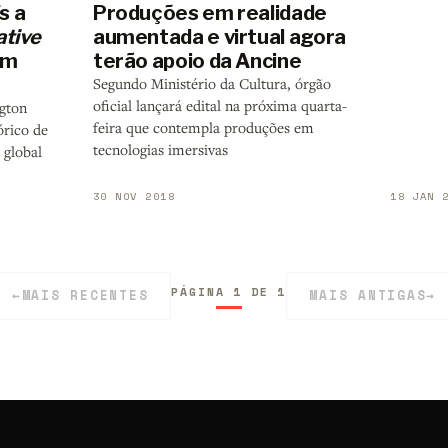
s a
Produções em realidade
ative
aumentada e virtual agora
em
terão apoio da Ancine
Segundo Ministério da Cultura, órgão
oficial lançará edital na próxima quarta-
gton
feira que contempla produções em
órico de
tecnologias imersivas
 global
30 NOV 2018
18 JAN 
PÁGINA 1 DE 1
←
MAIS RECENTES
MAIS ANTIGAS
→