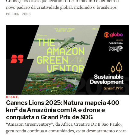
Conheça os cases que levaram o Leão máximo e definem o
novo padrão da criatividade global, incluindo 6 brasileiros
20 JUN 2025
BRASIL
Cannes Lions 2025: Natura mapeia 400
km² da Amazônia com IA e drone e
conquista o Grand Prix de SDG
“Amazon Greenventory”, da Africa Creative DDB São Paulo,
gera renda contínua a comunidades, evita desmatamento e vira