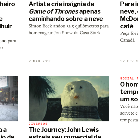
Artista cria insígnia de
Para i
heiro
Game of Thrones
apenas
neve,
caminhando sobre a neve
McDon
e
café
buir
Simon Beck andou 32.5 quilômetros para
homenagear Jon Snow da Casa Stark
Peça foi 
Canadá
rono para
no
7 MAR 2016
17 FEV 
SOCIAL 
O hom
tempe
um so
Você nã
sorvete 
tempesta
DIVERSOS
a a
The Journey: John Lewis
io da
estreia seu comercial de