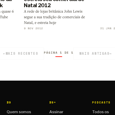
k
Natal 2012
a quase 6
A rede de lojas britânica John Lewis
uTube
segue a sua tradição de comerciais de
Natal, e estreia hoje
9 NOV 2012
31 JAN 
PÁGINA 1 DE 1
←
MAIS RECENTES
MAIS ANTIGAS
→
B9
B9+
PODCASTS
Quem somos
Assinar
Todos os