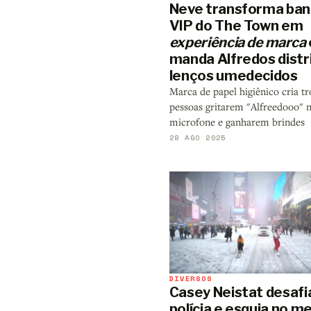
Neve transforma ban
VIP do The Town em
experiência de marca
manda Alfredos distri
lenços umedecidos
Marca de papel higiênico cria t
pessoas gritarem "Alfreedooo" 
microfone e ganharem brindes
28 AGO 2025
DIVERSOS
Casey Neistat desafi
polícia e esquia no me