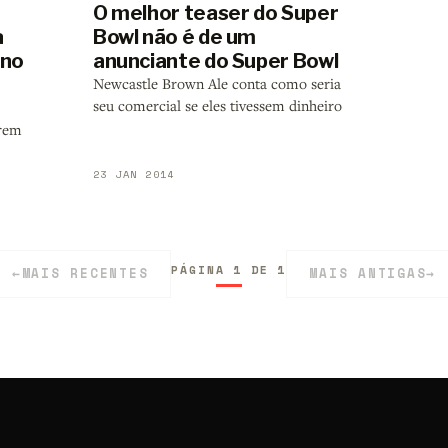
O melhor teaser do Super
a
Bowl não é de um
 no
anunciante do Super Bowl
Newcastle Brown Ale conta como seria
seu comercial se eles tivessem dinheiro
arem
23 JAN 2014
PÁGINA 1 DE 1
←
MAIS RECENTES
MAIS ANTIGAS
→