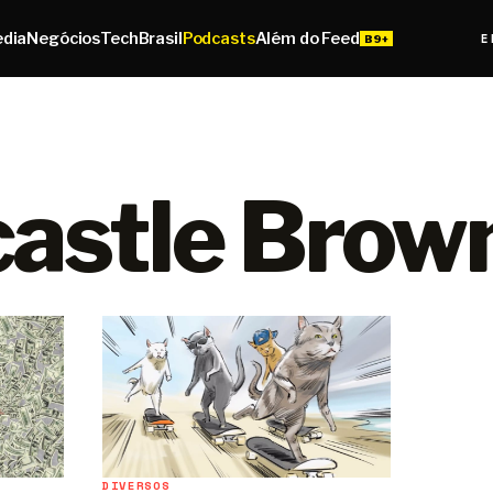
edia
Negócios
Tech
Brasil
Podcasts
Além do Feed
E
astle Brown
DIVERSOS