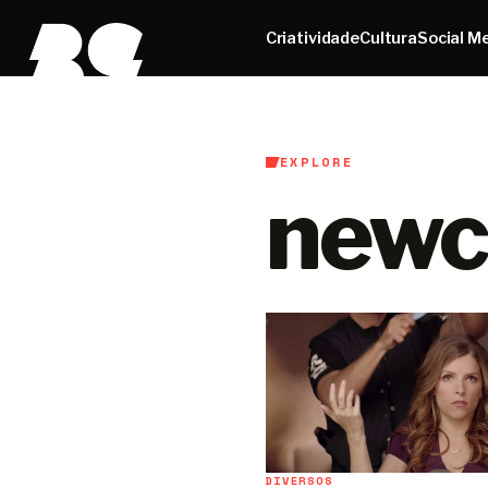
Criatividade
Cultura
Social M
EXPLORE
newc
DIVERSOS