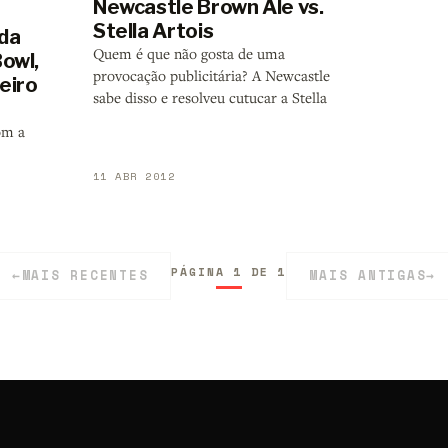
Newcastle Brown Ale vs.
Stella Artois
 da
Quem é que não gosta de uma
owl,
provocação publicitária? A Newcastle
eiro
sabe disso e resolveu cutucar a Stella
om a
11 ABR 2012
PÁGINA 1 DE 1
←
MAIS RECENTES
MAIS ANTIGAS
→