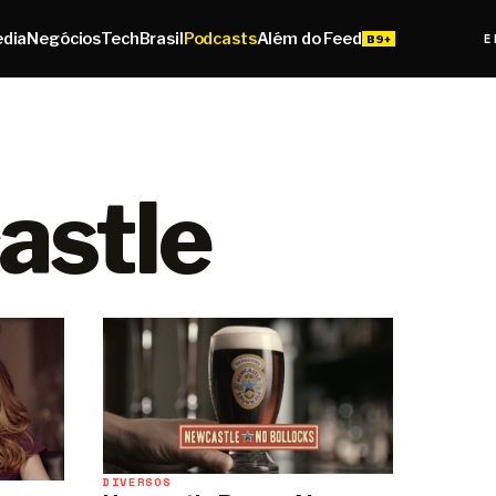
edia
Negócios
Tech
Brasil
Podcasts
Além do Feed
E
astle
DIVERSOS