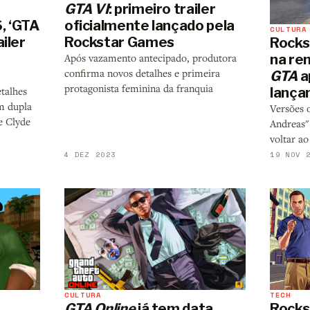
GTA VI
: primeiro trailer
, ‘GTA
oficialmente lançado pela
CULTURA
iler
Rockstar Games
Rocks
na re
Após vazamento antecipado, produtora
confirma novos detalhes e primeira
GTA
a
protagonista feminina da franquia
lanç
talhes
m dupla
Versões o
e Clyde
Andreas"
voltar a
4 DEZ 2023
19 NOV 
CULTURA
TECH
GTA Online
já tem data
Rocks