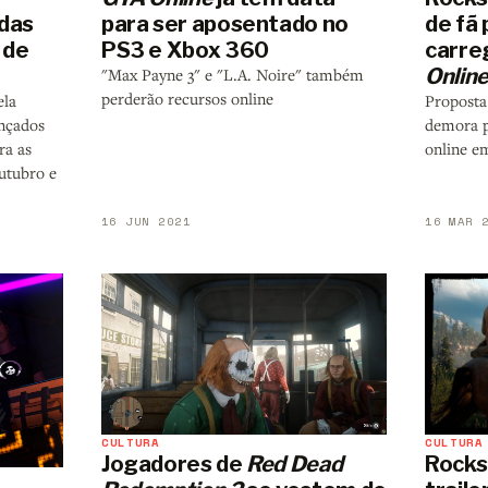
das
para ser aposentado no
de fã 
de
PS3 e Xbox 360
carr
Onlin
"Max Payne 3" e "L.A. Noire" também
perderão recursos online
ela
Proposta
ançados
demora 
ra as
online e
outubro e
16 JUN 2021
16 MAR 
CULTURA
CULTURA
Jogadores de
Red Dead
Rocks