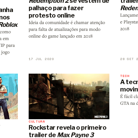
Redemption 2
se vestem de
traile
palhaço para fazer
Redem
anha
protesto online
Lançame
 nos
e Playst
Ideia da comunidade é chamar atenção
Roblox
2018
para falta de atualizações para modo
r como
online do game lançado em 2018
ca em
VIP para
 jogo
17 JUL 2020
28 SET 
TECH
A tec
movi
É fácil c
GTA na d
CULTURA
Rockstar revela o primeiro
trailer de
Max Payne 3