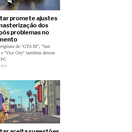
tar promete ajustes
masterização dos
pós problemas no
amento
riginais de "GTA III", "San
 e "Vice City" também devem
o PC
2021
tar aceita sugestões