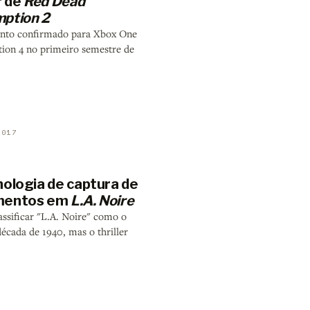
r de
Red Dead
ption 2
nto confirmado para Xbox One
ation 4 no primeiro semestre de
2017
nologia de captura de
mentos em
L.A. Noire
lassificar "L.A. Noire" como o
écada de 1940, mas o thriller