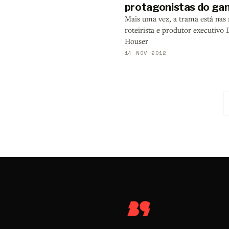
protagonistas do g
Mais uma vez, a trama está nas
roteirista e produtor executivo
Houser
14 NOV 2012