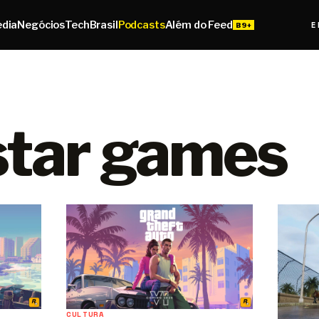
edia
Negócios
Tech
Brasil
Podcasts
Além do Feed
E
star games
CULTURA