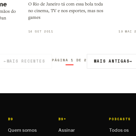
ame
O Rio de Janeiro tá com essa bola toda
no cinema, TV e nos esportes, mas nos
 mãos do
games
 Dan
14 SET 2011
19 MAI 
PÁGINA 1 DE 2
←
MAIS RECENTES
MAIS ANTIGAS
→
B9
B9+
PODCASTS
Quem somos
Assinar
Todos os