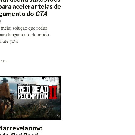
para acelerar telas de
egamento do
GTA
e
 inclui solução que reduz
para lançamento do modo
m até 70%
2021
tar revela novo