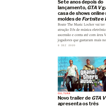
Sete anos depois do
lançamento,
GTA V
g
casa de shows online
moldes de
Fortnite
e
Boate The Music Locker vai te
atração DJs de música eletrôni
ascensão e conta até com área 
jogadores que gastaram mais no
8 DEZ 2020
CULTURA
Novo trailer de
GTA V
apresenta os três