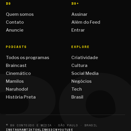
B9
B9+
Quem somos
Assinar
Contato
Além do Feed
Anuncie
Entrar
PODCASTS
EXPLORE
Todos os programas
Criatividade
Braincast
Cultura
Cinemático
Social Media
Mamilos
Negócios
Naruhodo!
Tech
História Preta
Brasil
© B9 CONTEÚDO E MÍDIA · SÃO PAULO · BRASIL
INSTAGRAM
TIKTOK
LINKEDIN
YOUTUBE