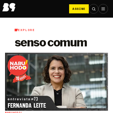
ASSINE
EXPLORE
senso comum
NARUHODO!