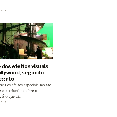
2012
 dos efeitos visuais
llywood, segundo
egato
zes os efeitos especiais são tão
 eles triunfam sobre a
. É o que diz
2012