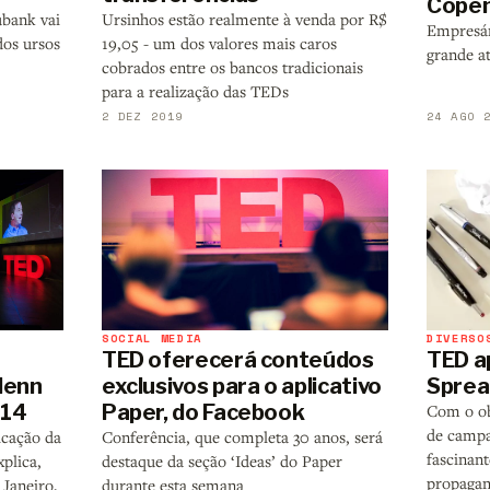
Cope
ubank vai
Ursinhos estão realmente à venda por R$
Empresár
dos ursos
19,05 - um dos valores mais caros
grande at
cobrados entre os bancos tradicionais
para a realização das TEDs
2 DEZ 2019
24 AGO 
SOCIAL MEDIA
DIVERSO
TED oferecerá conteúdos
TED a
Glenn
exclusivos para o aplicativo
Sprea
014
Paper, do Facebook
Com o ob
de campa
icação da
Conferência, que completa 30 anos, será
fascinant
plica,
destaque da seção ‘Ideas’ do Paper
propagan
 Janeiro,
durante esta semana