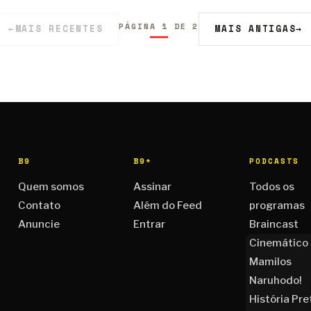
PÁGINA 1 DE 2
←
MAIS RECENTES
MAIS ANTIGAS
→
B9
B9+
PODCASTS
Quem somos
Assinar
Todos os
Contato
Além do Feed
programas
Anuncie
Entrar
Braincast
Cinemático
Mamilos
Naruhodo!
História Pre