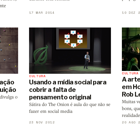
nte
17 MAR 2014
10 DEZ 
CULTURA
CULTURA
A arte
lação
Usando a mídia social para
em Ho
ruição
cobrir a falta de
Rob L
pensamento original
divulga o
Muitas ve
Sátira do The Onion é aula do que não se
bons, que
fazer em social media
realidade
23 NOV 2012
20 AGO 