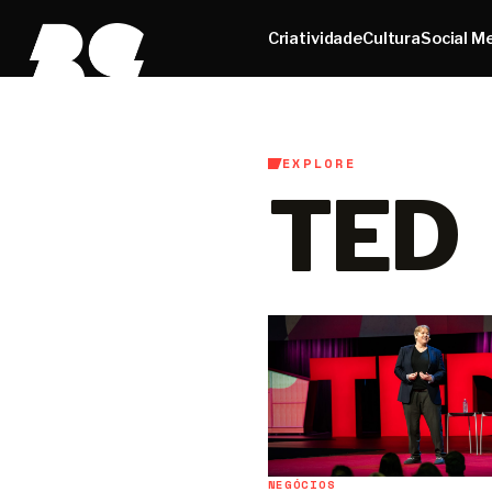
Criatividade
Cultura
Social M
EXPLORE
TED
NEGÓCIOS