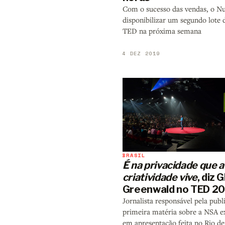
Com o sucesso das vendas, o N
disponibilizar um segundo lote 
TED na próxima semana
4 DEZ 2019
BRASIL
É na privacidade que a
criatividade vive
, diz 
Greenwald no TED 2
Jornalista responsável pela publ
primeira matéria sobre a NSA ex
em apresentação feita no Rio de