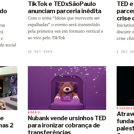
TikTok e TEDxSãoPaulo
TED e
 do
anunciam parceria inédita
parce
crise 
Com o tema “Ideias que merecem ser
espalhadas” o evento será transmitido
rsa
Iniciati
pela primeira vez em formato vertical e
rá
discutir 
ao vivo pelo TikTok
 e
crise cli
de social
24 SET 2020
4 DEZ 2
DIVERSO
BRASIL
Atrav
de
Nubank vende ursinhos TED
funda
nas 2
para ironizar cobrança de
pales
transferências