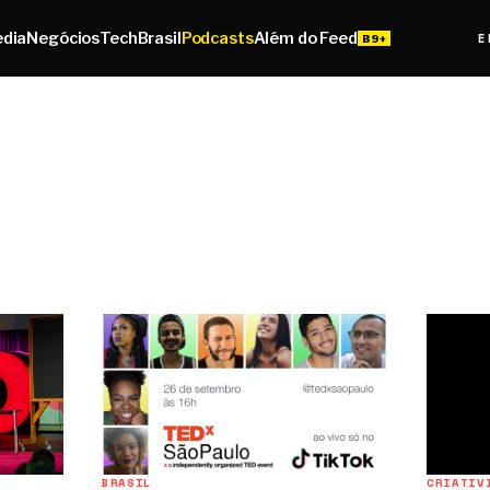
edia
Negócios
Tech
Brasil
Podcasts
Além do Feed
E
BRASIL
CRIATIV