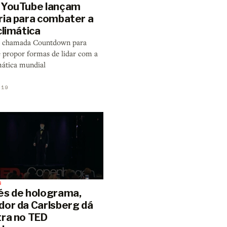
 YouTube lançam
ria para combater a
climática
va chamada Countdown para
e propor formas de lidar com a
mática mundial
019
S
és de holograma,
dor da Carlsberg dá
tra no TED