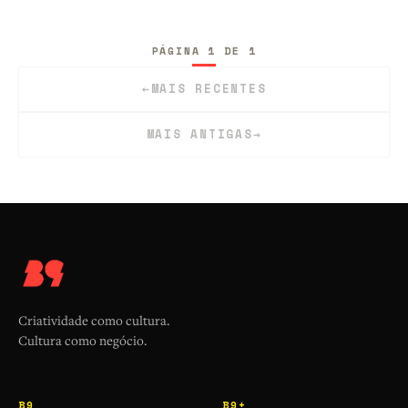
PÁGINA 1 DE 1
←
MAIS RECENTES
MAIS ANTIGAS
→
Criatividade como cultura.
Cultura como negócio.
B9
B9+