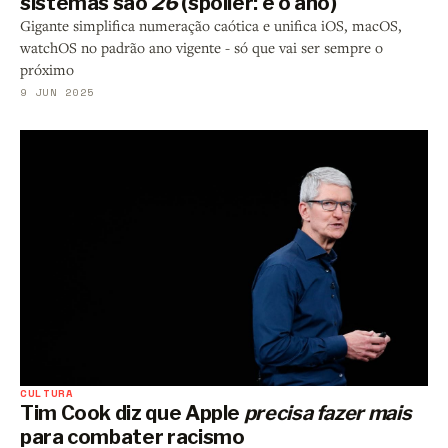
sistemas são
26
(spoiler: é o ano)
Gigante simplifica numeração caótica e unifica iOS, macOS,
watchOS no padrão ano vigente - só que vai ser sempre o
próximo
9 JUN 2025
CULTURA
Tim Cook diz que Apple
precisa fazer mais
para combater racismo