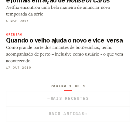
e jornais em ação de
House of Cards
Netflix encontrou uma bela maneira de anunciar nova
temporada da série
4 MAR 2016
OPINIÃO
Quando o velho ajuda o novo e vice-versa
Como grande parte dos amantes de botõezinhos, tenho
acompanhado de perto – inclusive como usuário - o que vem
acontecendo
17 OUT 2010
PÁGINA 1 DE 1
←
MAIS RECENTES
MAIS ANTIGAS
→