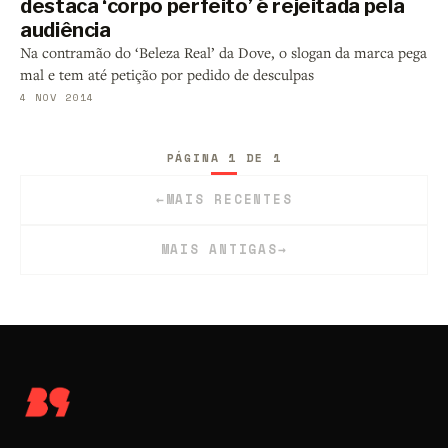
destaca ‘corpo perfeito’ é rejeitada pela
audiência
Na contramão do ‘Beleza Real’ da Dove, o slogan da marca pega
mal e tem até petição por pedido de desculpas
4 NOV 2014
PÁGINA 1 DE 1
←
MAIS RECENTES
MAIS ANTIGAS
→