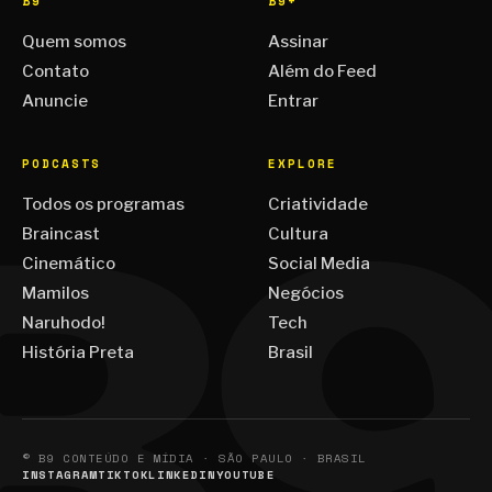
B9
B9+
Quem somos
Assinar
Contato
Além do Feed
Anuncie
Entrar
PODCASTS
EXPLORE
Todos os programas
Criatividade
Braincast
Cultura
Cinemático
Social Media
Mamilos
Negócios
Naruhodo!
Tech
História Preta
Brasil
© B9 CONTEÚDO E MÍDIA · SÃO PAULO · BRASIL
INSTAGRAM
TIKTOK
LINKEDIN
YOUTUBE