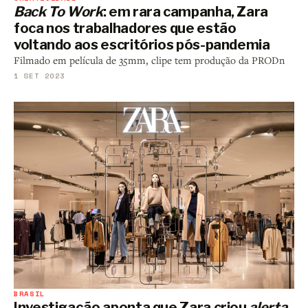
Back To Work
: em rara campanha, Zara
foca nos trabalhadores que estão
voltando aos escritórios pós-pandemia
Filmado em película de 35mm, clipe tem produção da PRODn
1 SET 2023
BRASIL
Investigação aponta que Zara criou
alerta