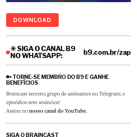
DOWNLOAD
✳️ SIGA O CANAL B9
b9.com.br/zap
NO WHATSAPP:
🔑 TORNE-SE MEMBRO DO B9 E GANHE
BENEFÍCIOS
Braincast secreto; grupo de assinantes no Telegram; e
episódios sem anúncios!
Assine no
nosso canal do YouTube
.
SIGA O BRAINCAST