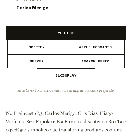
Carlos Merigo
YOUTUBE
SPOTIFY
APPLE PODCASTS
DEEZER
AMAZON MUSIC
GLOBOPLAY
Assista no YouTube ou ouça no seu app de podcasts preferido.
No Braincast 633, Carlos Merigo, Cris Dias, Hiago
Vinícius, Ken Fujioka e Bia Fiorotto discutem a Bro Tax:
o pedágio simbólico que transforma produtos comuns