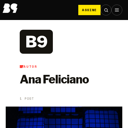
ASSINE
B9
AUTOR
Ana Feliciano
1 POST