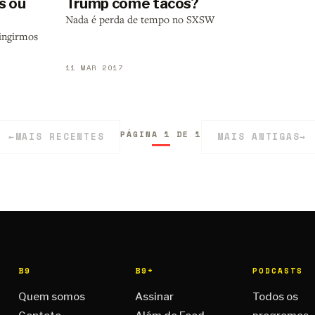
s ou
Trump come tacos?
Nada é perda de tempo no SXSW
tingirmos
11 MAR 2017
PÁGINA 1 DE 1
←
MAIS RECENTES
MAIS ANTIGAS
→
B9
B9+
PODCASTS
Quem somos
Assinar
Todos os