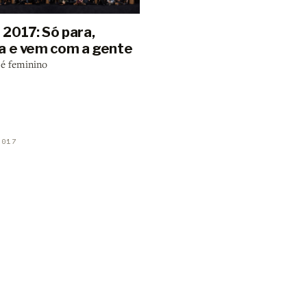
2017: Só para,
a e vem com a gente
 é feminino
2017