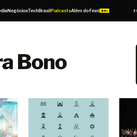
edia
Negócios
Tech
Brasil
Podcasts
Além do Feed
E
ra Bono