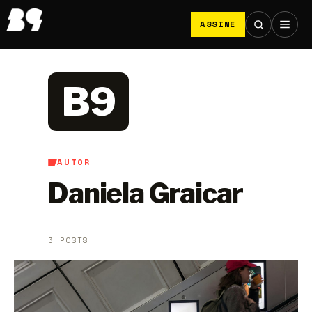
ASSINE
B9
AUTOR
Daniela Graicar
3 POSTS