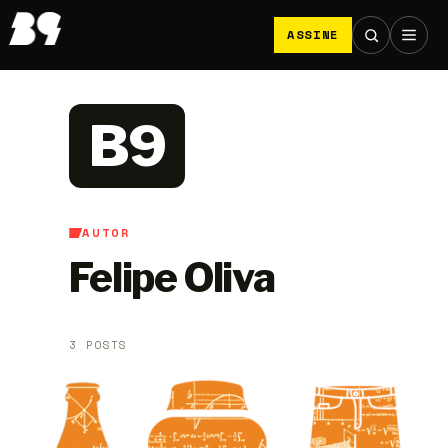
ASSINE
B9
AUTOR
Felipe Oliva
3 POSTS