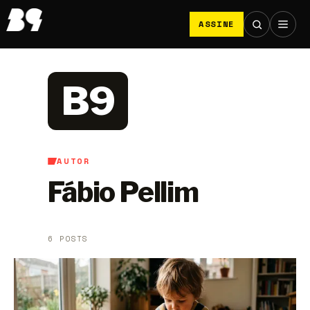
ASSINE
B9
AUTOR
Fábio Pellim
6 POSTS