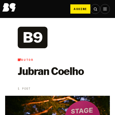
ASSINE
B9
AUTOR
Jubran Coelho
1 POST