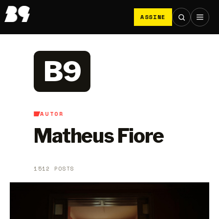
ASSINE
B9
AUTOR
Matheus Fiore
1512 POSTS