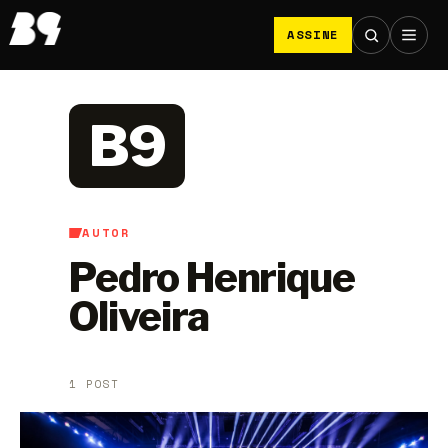
ASSINE
B9
AUTOR
Pedro Henrique
Oliveira
1 POST