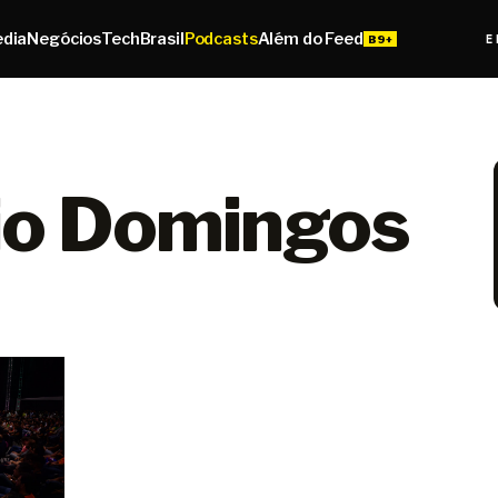
edia
Negócios
Tech
Brasil
Podcasts
Além do Feed
E
io Domingos