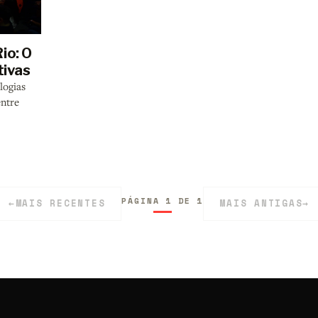
io: O
tivas
logias
entre
PÁGINA 1 DE 1
←
MAIS RECENTES
MAIS ANTIGAS
→