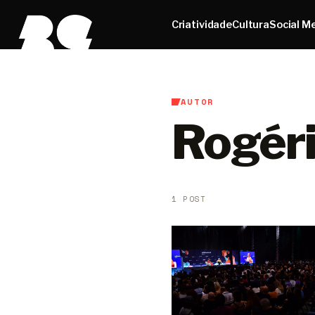
Criatividade
Cultura
Social M
AUTOR
Rogér
1 POST