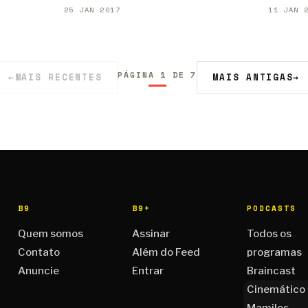
25 JAN 2017
11 JAN 
PÁGINA 1 DE 7
←
MAIS RECENTES
MAIS ANTIGAS
→
B9
B9+
PODCASTS
Quem somos
Assinar
Todos os
Contato
Além do Feed
programas
Anuncie
Entrar
Braincast
Cinemático
Mamilos