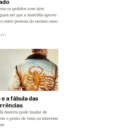
ado
niu os pedidos com dois
guais até que a Austrália aprove
o entre pessoas do mesmo sexo
2017
e a fábula das
rrências
da história pode mudar de
om o ponto de vista ou interesse
 um