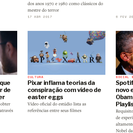
dos anos 1970 e 1980 como clássicos do
mestre do terror
17 ABR 2017
6 FEV 2
CULTURA
SOCIAL 
 que
Pixar inflama teorias da
Spoti
r de
conspiração com vídeo de
novo 
er
easter eggs
Obama
Playli
 obter
Vídeo oficial do estúdio lista as
através
referências entre seus filmes
Requisito
de exper
altament
Nobel da