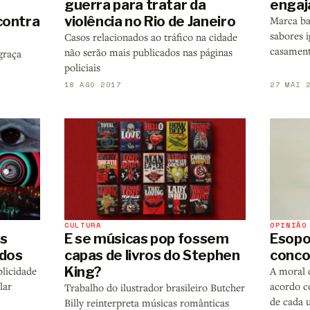
guerra para tratar da
engaj
contra
violência no Rio de Janeiro
Marca ba
sabores i
Casos relacionados ao tráfico na cidade
casament
não serão mais publicados nas páginas
graça
policiais
18 AGO 2017
27 MAI 
CULTURA
OPINIÃO
s
E se músicas pop fossem
Esopo 
ndos
capas de livros do Stephen
conco
King?
blicidade
A moral 
lar
acordo c
Trabalho do ilustrador brasileiro Butcher
de cada
Billy reinterpreta músicas românticas