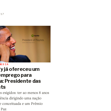
017
MEDIA
fy já ofereceu um
emprego para
: Presidente das
sts
s exigidos: ter ao menos 8 anos
iência dirigindo uma nação
e conceituada e um Prêmio
 Paz