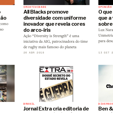
OPINIÃO
CRIATIVIDADE
O que
o
All Blacks promove
que a 
ção
diversidade com uniforme
sobre
inovador que revela cores
 como
sso
do arco-íris
Lux Nara
Unmetric
Ação “Diversity is Strength” é uma
para desc
iniciativa da AIG, patrocinadora do time
de rugby mais famoso do planeta
26 ABR 2018
13 SET 
BRASIL
DIVERSO
Jornal Extra cria editoria de
Ben & 