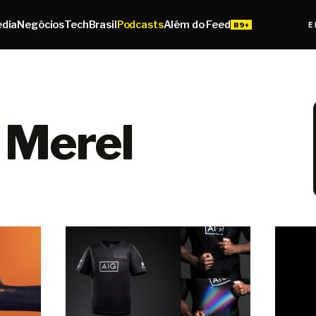
edia
Negócios
Tech
Brasil
Podcasts
Além do Feed
E
 Merel