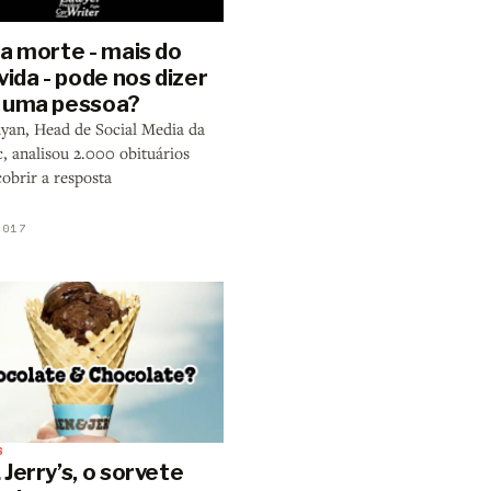
 a morte - mais do
vida - pode nos dizer
 uma pessoa?
yan, Head de Social Media da
, analisou 2.000 obituários
obrir a resposta
2017
S
Jerry’s, o sorvete