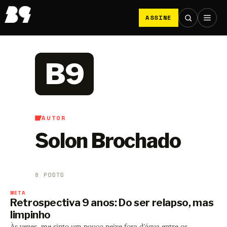
ASSINE
B9
AUTOR
Solon Brochado
8 POSTS
META
Retrospectiva 9 anos: Do ser relapso, mas
limpinho
Às vezes, me sinto um pouco peixe fora d'água entre os